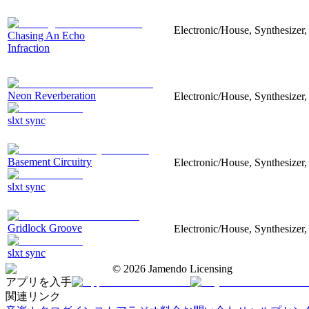
Electronic/House, Synthesizer
Chasing An Echo
Infraction
Neon Reverberation
Electronic/House, Synthesizer,
slxt sync
Basement Circuitry
Electronic/House, Synthesizer,
slxt sync
Gridlock Groove
Electronic/House, Synthesizer,
slxt sync
©
2026
Jamendo Licensing
アプリを入手
関連リンク