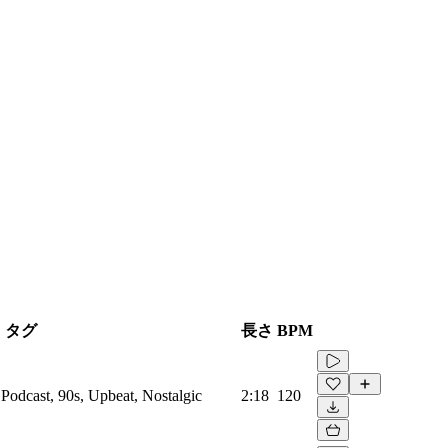
タグ
長さ
BPM
 Podcast, 90s, Upbeat, Nostalgic
2:18
120