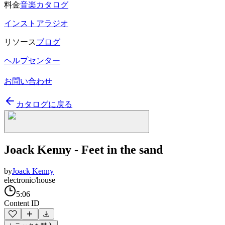
料金
音楽カタログ
インストアラジオ
リソース
ブログ
ヘルプセンター
お問い合わせ
カタログに戻る
Joack Kenny - Feet in the sand
by
Joack Kenny
electronic/house
5:06
Content ID