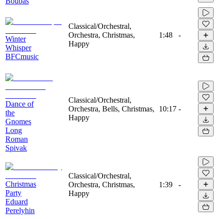
Boubas
Classical/Orchestral,
Orchestra, Christmas,
1:48
-
Winter
Happy
Whisper
BFCmusic
Classical/Orchestral,
Dance of
Orchestra, Bells, Christmas,
10:17
-
the
Happy
Gnomes
Long
Roman
Spivak
Classical/Orchestral,
Christmas
Orchestra, Christmas,
1:39
-
Party
Happy
Eduard
Perelyhin