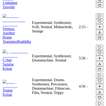
Lightning
Traveler
Experimental, Synthesizer,
Scifi, Neutral, Melancholic,
2:33
-
Vermos:
Strange
Another
Home
TransistorBudddha
Experimental, Synthesizer,
5:56
-
Cyber
Drummachine, Neutral
Sunrise
Krizar
Experimental, Drums,
Synthesizer, Percussion,
4:56
-
Drummachine, Filmscore,
Trump
Film, Neutral, Trippy
Krizar