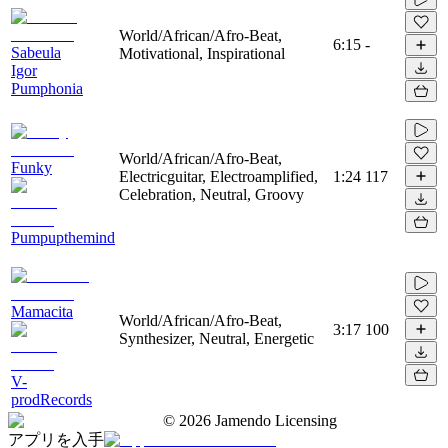
World/African/Afro-Beat,
6:15
-
Sabeula
Motivational, Inspirational
Igor
Pumphonia
World/African/Afro-Beat,
Funky
Electricguitar, Electroamplified,
1:24
117
Celebration, Neutral, Groovy
Pumpupthemind
Mamacita
World/African/Afro-Beat,
3:17
100
Synthesizer, Neutral, Energetic
V-
prodRecords
©
2026
Jamendo Licensing
アプリを入手