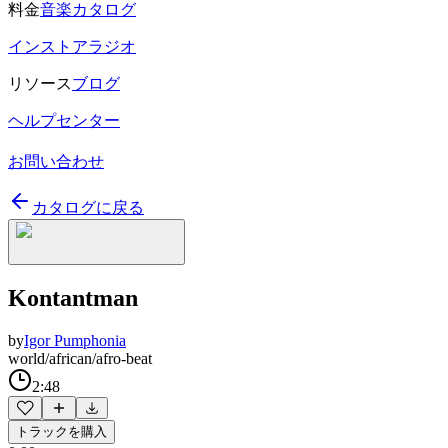
料金
音楽カタログ
インストアラジオ
リソース
ブログ
ヘルプセンター
お問い合わせ
カタログに戻る
Kontantman
by
Igor Pumphonia
world/african/afro-beat
2:48
トラックを購入