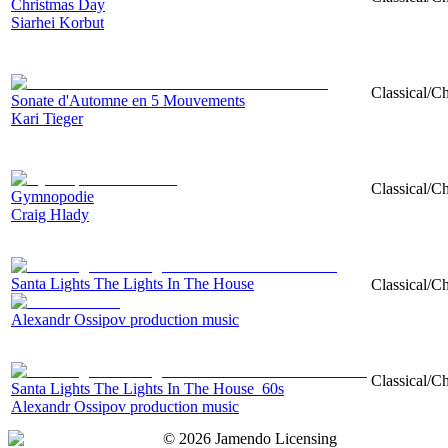
Christmas Day
Siarhei Korbut
Classical/C
Sonate d'Automne en 5 Mouvements
Kari Tieger
Classical/Ch
Gymnopodie
Craig Hlady
Santa Lights The Lights In The House
Classical/Ch
Alexandr Ossipov production music
Classical/Ch
Santa Lights The Lights In The House_60s
Alexandr Ossipov production music
©
2026
Jamendo Licensing