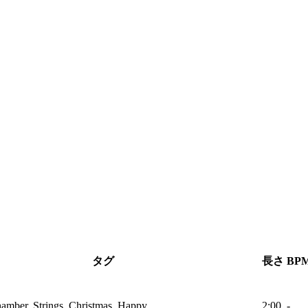
タグ
長さ
BP
hamber, Strings, Christmas, Happy
2:00
-