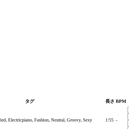
タグ
長さ
BPM
fied, Electricpiano, Fashion, Neutral, Groovy, Sexy
1:55
-