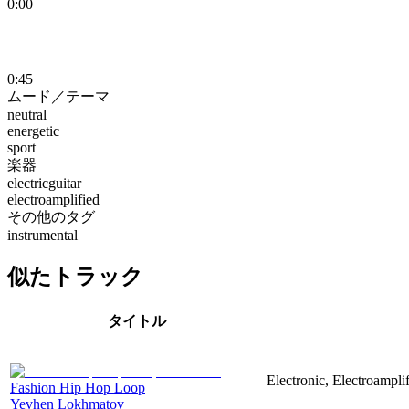
0:00
0:45
ムード／テーマ
neutral
energetic
sport
楽器
electricguitar
electroamplified
その他のタグ
instrumental
似たトラック
タイトル
Electronic, Electroampli
Fashion Hip Hop Loop
Yevhen Lokhmatov