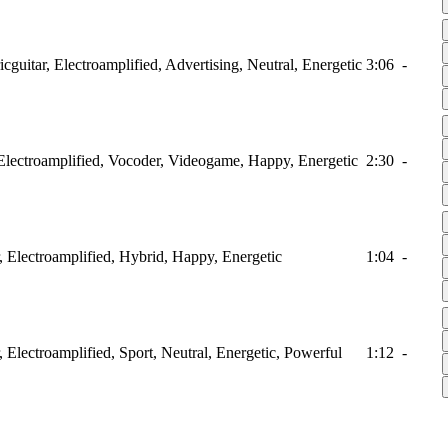
ricguitar, Electroamplified, Advertising, Neutral, Energetic
3:06
-
, Electroamplified, Vocoder, Videogame, Happy, Energetic
2:30
-
ar, Electroamplified, Hybrid, Happy, Energetic
1:04
-
r, Electroamplified, Sport, Neutral, Energetic, Powerful
1:12
-