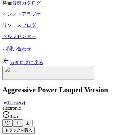
料金
音楽カタログ
インストアラジオ
リソース
ブログ
ヘルプセンター
お問い合わせ
カタログに戻る
Aggressive Power Looped Version
by
Thesieryj
electronic
0:45
トラックを購入