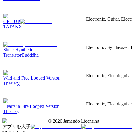
Electronic, Guitar, Elect
GET UP
TATANX
Electronic, Synthesizer
She is Synthetic
TransistorBudddha
Electronic, Electricguit
Wild and Free Looped Version
Thesieryj
Electronic, Electricguita
Hearts in Fire Looped Version
Thesieryj
©
2026
Jamendo Licensing
アプリを入手