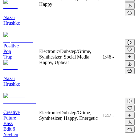
Happy
Nazar
Hrushko
Positive
Pop
Electronic/Dubstep/Grime,
Trap
Synthesizer, Social Media,
1:46
-
Happy, Upbeat
Nazar
Hrushko
Creative
Electronic/Dubstep/Grime,
1:47
-
Future
Synthesizer, Happy, Energetic
Bass
Edit 6
Yevhen