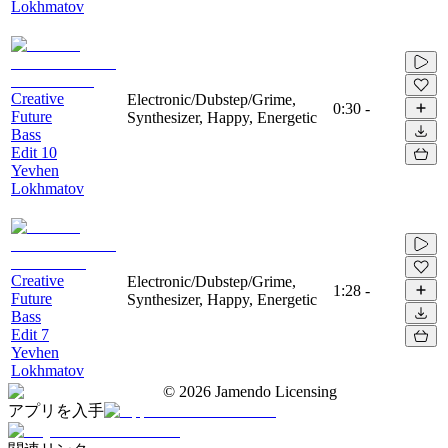
Lokhmatov
Creative
Electronic/Dubstep/Grime,
0:30
-
Future
Synthesizer, Happy, Energetic
Bass
Edit 10
Yevhen
Lokhmatov
Creative
Electronic/Dubstep/Grime,
1:28
-
Future
Synthesizer, Happy, Energetic
Bass
Edit 7
Yevhen
Lokhmatov
©
2026
Jamendo Licensing
アプリを入手