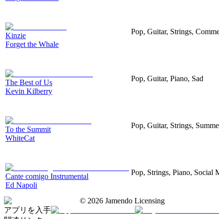
Pop, Guitar, Strings, Comme
Kinzie
Forget the Whale
Pop, Guitar, Piano, Sad
The Best of Us
Kevin Kilberry
Pop, Guitar, Strings, Summer
To the Summit
WhiteCat
Pop, Strings, Piano, Social 
Cante comigo Instrumental
Ed Napoli
©
2026
Jamendo Licensing
アプリを入手