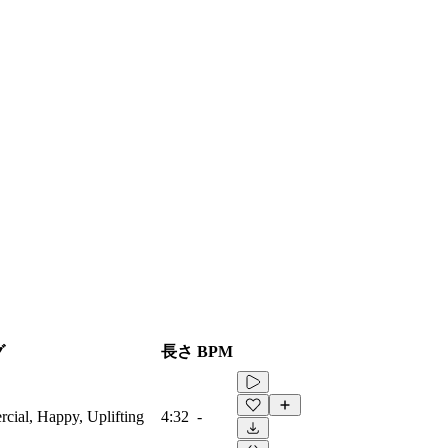
グ
長さ
BPM
rcial, Happy, Uplifting
4:32
-