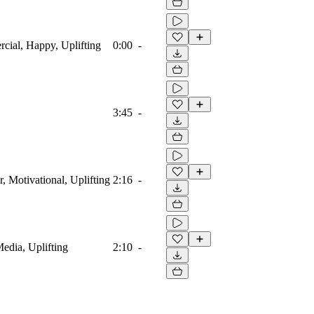
rcial, Happy, Uplifting
0:00
-
3:45
-
, Motivational, Uplifting
2:16
-
Media, Uplifting
2:10
-