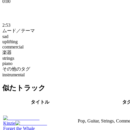
0:00
2:53
ムード／テーマ
sad
uplifting
commercial
楽器
strings
piano
その他のタグ
instrumental
似たトラック
タイトル
タ
Pop, Guitar, Strings, Comme
Kinzie
Forget the Whale