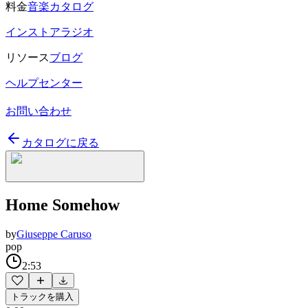
料金
音楽カタログ
インストアラジオ
リソース
ブログ
ヘルプセンター
お問い合わせ
カタログに戻る
Home Somehow
by
Giuseppe Caruso
pop
2:53
トラックを購入