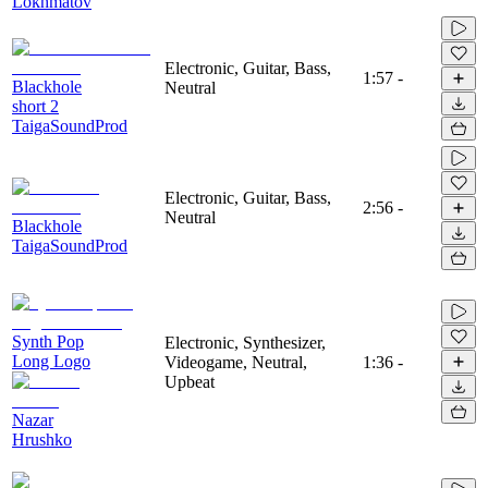
Lokhmatov
Electronic, Guitar, Bass,
1:57
-
Blackhole
Neutral
short 2
TaigaSoundProd
Electronic, Guitar, Bass,
2:56
-
Neutral
Blackhole
TaigaSoundProd
Synth Pop
Electronic, Synthesizer,
Long Logo
Videogame, Neutral,
1:36
-
Upbeat
Nazar
Hrushko