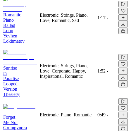
Romantic
Electronic, Strings, Piano,
1:17
-
Piano
Love, Romantic, Sad
Ballad
Loop
Yevhen
Lokhmatov
Electronic, Strings, Piano,
Sunrise
Love, Corporate, Happy,
1:52
-
in
Inspirational, Romantic
Paradise
Looped
Version
Thesieryj
Electronic, Piano, Romantic
0:49
-
Forget
Me Not
Grumpynora