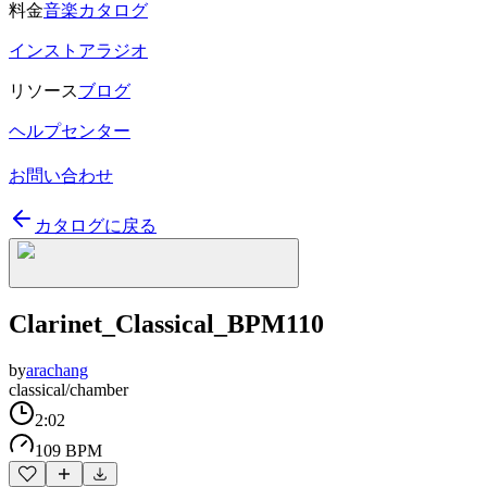
料金
音楽カタログ
インストアラジオ
リソース
ブログ
ヘルプセンター
お問い合わせ
カタログに戻る
Clarinet_Classical_BPM110
by
arachang
classical/chamber
2:02
109 BPM