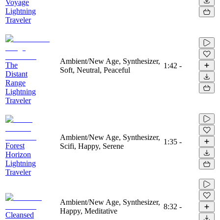
Voyage
Lightning
Traveler
Ambient/New Age, Synthesizer,
The
1:42
-
Soft, Neutral, Peaceful
Distant
Range
Lightning
Traveler
Ambient/New Age, Synthesizer,
1:35
-
Forest
Scifi, Happy, Serene
Horizon
Lightning
Traveler
Ambient/New Age, Synthesizer,
8:32
-
Happy, Meditative
Cleansed