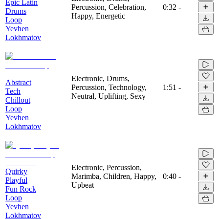
Epic Latin
Percussion, Celebration,
0:32
-
Drums
Happy, Energetic
Loop
Yevhen
Lokhmatov
Electronic, Drums,
Abstract
Percussion, Technology,
1:51
-
Tech
Neutral, Uplifting, Sexy
Chillout
Loop
Yevhen
Lokhmatov
Electronic, Percussion,
Quirky
Marimba, Children, Happy,
0:40
-
Playful
Upbeat
Fun Rock
Loop
Yevhen
Lokhmatov