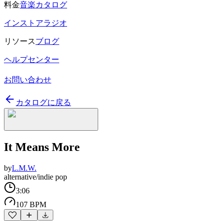
料金
音楽カタログ
インストアラジオ
リソース
ブログ
ヘルプセンター
お問い合わせ
カタログに戻る
It Means More
by
L.M.W.
alternative/indie pop
3:06
107 BPM