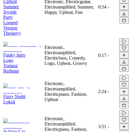
Upbeat
Electronic, Electricguitar,
Summer
Electroamplified, Summer,
0:54
-
Joyride
Happy, Upbeat, Fun
Party
Looped
Version
Thesieryj
Electronic,
Electroamplified,
Funky Intro
0:17
-
Electricbass, Comedy,
Logo
Logo, Upbeat, Groovy
Tomasz
Redman
Electronic,
Electroamplified,
2:24
-
Electricpiano, Fashion,
Fizzy Night
Upbeat
Loksii
Electronic,
Electroamplified,
3:51
-
Electricpiano, Fashion,
In Your Car