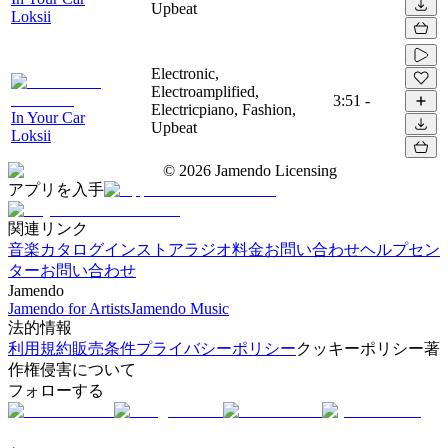
Upbeat
Loksii
Electronic,
Electroamplified,
3:51
-
Electricpiano, Fashion,
In Your Car
Upbeat
Loksii
©
2026
Jamendo Licensing
アプリを入手
関連リンク
音楽カタログ
インストアラジオ
料金
お問い合わせ
ヘルプセン
ター
お問い合わせ
Jamendo
Jamendo for Artists
Jamendo Music
法的情報
利用規約
販売条件
プライバシーポリシー
クッキーポリシー
著
作権侵害について
フォローする