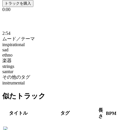
トラックを購入
0:00
2:54
ムード／テーマ
inspirational
sad
ethno
楽器
strings
santur
その他のタグ
instrumental
似たトラック
長
タイトル
タグ
BPM
さ