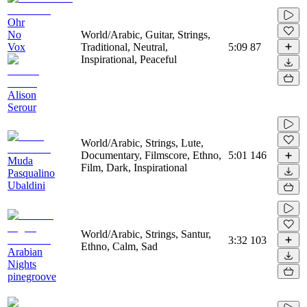
Ohr
No
World/Arabic, Guitar, Strings,
Vox
Traditional, Neutral,
5:09
87
Inspirational, Peaceful
Alison
Serour
World/Arabic, Strings, Lute,
Documentary, Filmscore, Ethno,
5:01
146
Muda
Film, Dark, Inspirational
Pasqualino
Ubaldini
World/Arabic, Strings, Santur,
3:32
103
Ethno, Calm, Sad
Arabian
Nights
pinegroove