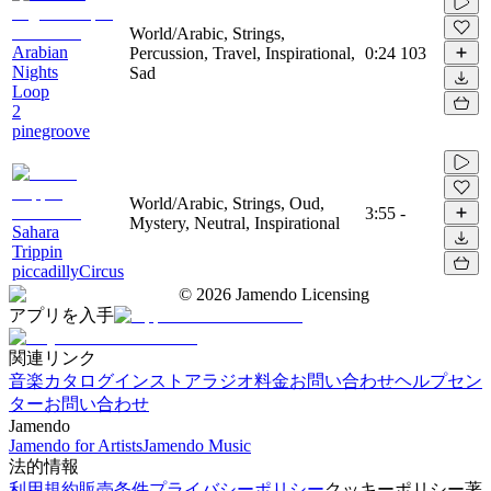
World/Arabic, Strings,
Arabian
Percussion, Travel, Inspirational,
0:24
103
Nights
Sad
Loop
2
pinegroove
World/Arabic, Strings, Oud,
3:55
-
Mystery, Neutral, Inspirational
Sahara
Trippin
piccadillyCircus
©
2026
Jamendo Licensing
アプリを入手
関連リンク
音楽カタログ
インストアラジオ
料金
お問い合わせ
ヘルプセン
ター
お問い合わせ
Jamendo
Jamendo for Artists
Jamendo Music
法的情報
利用規約
販売条件
プライバシーポリシー
クッキーポリシー
著