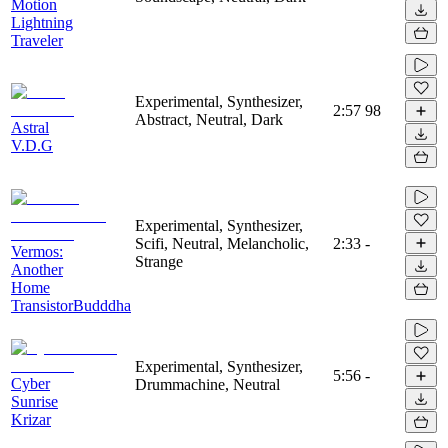
Motion
Lightning
Traveler
Experimental, Synthesizer,
2:57
98
Abstract, Neutral, Dark
Astral
V.D.G
Experimental, Synthesizer,
Scifi, Neutral, Melancholic,
2:33
-
Vermos:
Strange
Another
Home
TransistorBudddha
Experimental, Synthesizer,
5:56
-
Cyber
Drummachine, Neutral
Sunrise
Krizar