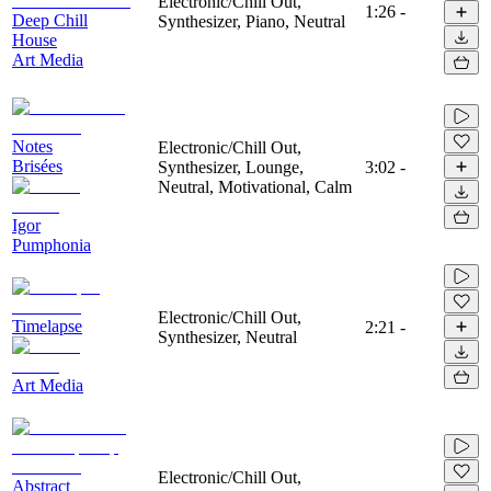
Electronic/Chill Out,
1:26
-
Deep Chill
Synthesizer, Piano, Neutral
House
Art Media
Notes
Electronic/Chill Out,
Brisées
Synthesizer, Lounge,
3:02
-
Neutral, Motivational, Calm
Igor
Pumphonia
Electronic/Chill Out,
Timelapse
2:21
-
Synthesizer, Neutral
Art Media
Electronic/Chill Out,
Abstract