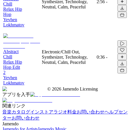
Synthesizer, Technology,
2:56
-
Chill
Neutral, Calm, Peaceful
Relax Hip
Hop
Yevhen
Lokhmatov
Abstract
Electronic/Chill Out,
Chill
Synthesizer, Technology,
0:36
-
Relax Hip
Neutral, Calm, Peaceful
Hop Edit
2
Yevhen
Lokhmatov
©
2026
Jamendo Licensing
アプリを入手
関連リンク
音楽カタログ
インストアラジオ
料金
お問い合わせ
ヘルプセン
ター
お問い合わせ
Jamendo
Jamendo for Artists
Jamendo Music