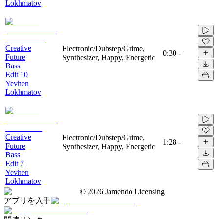
Lokhmatov
Creative
Electronic/Dubstep/Grime,
0:30
-
Future
Synthesizer, Happy, Energetic
Bass
Edit 10
Yevhen
Lokhmatov
Creative
Electronic/Dubstep/Grime,
1:28
-
Future
Synthesizer, Happy, Energetic
Bass
Edit 7
Yevhen
Lokhmatov
©
2026
Jamendo Licensing
アプリを入手