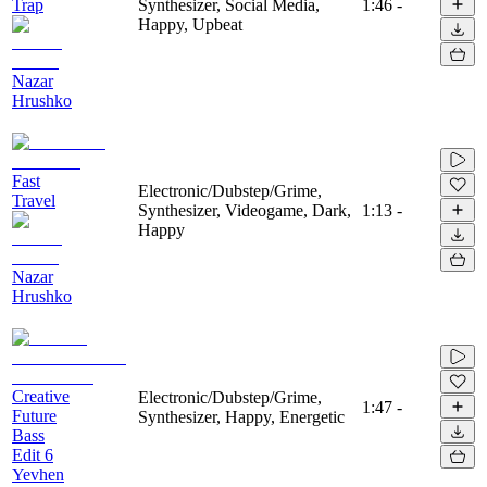
Trap
Synthesizer, Social Media,
1:46
-
Happy, Upbeat
Nazar
Hrushko
Fast
Electronic/Dubstep/Grime,
Travel
Synthesizer, Videogame, Dark,
1:13
-
Happy
Nazar
Hrushko
Creative
Electronic/Dubstep/Grime,
1:47
-
Future
Synthesizer, Happy, Energetic
Bass
Edit 6
Yevhen