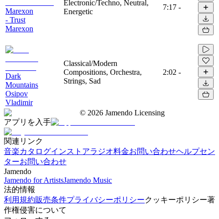
Electronic/Techno, Neutral,
7:17
-
Marexon
Energetic
- Trust
Marexon
Classical/Modern
Compositions, Orchestra,
2:02
-
Dark
Strings, Sad
Mountains
Osipov
Vladimir
©
2026
Jamendo Licensing
アプリを入手
関連リンク
音楽カタログ
インストアラジオ
料金
お問い合わせ
ヘルプセン
ター
お問い合わせ
Jamendo
Jamendo for Artists
Jamendo Music
法的情報
利用規約
販売条件
プライバシーポリシー
クッキーポリシー
著
作権侵害について