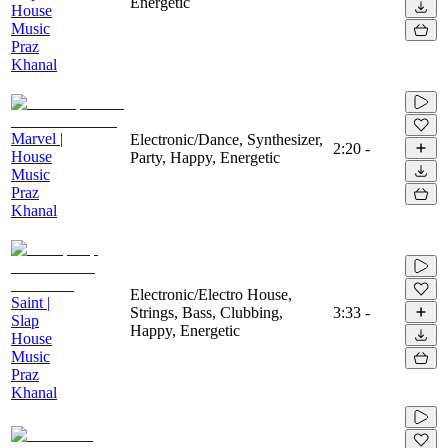
Energetic
House
Music
Praz
Khanal
Marvel |
Electronic/Dance, Synthesizer,
2:20
-
House
Party, Happy, Energetic
Music
Praz
Khanal
Electronic/Electro House,
Saint |
Strings, Bass, Clubbing,
3:33
-
Slap
Happy, Energetic
House
Music
Praz
Khanal