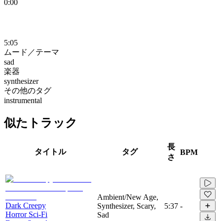
0:00
5:05
ムード／テーマ
sad
楽器
synthesizer
その他のタグ
instrumental
似たトラック
長
タイトル
タグ
BPM
さ
Ambient/New Age,
Dark Creepy
Synthesizer, Scary,
5:37
-
Horror Sci-Fi
Sad