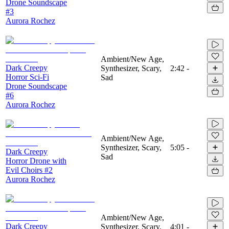
Drone Soundscape
#3
Aurora Rochez
Ambient/New Age,
Dark Creepy
Synthesizer, Scary,
2:42
-
Horror Sci-Fi
Sad
Drone Soundscape
#6
Aurora Rochez
Ambient/New Age,
Synthesizer, Scary,
5:05
-
Dark Creepy
Sad
Horror Drone with
Evil Choirs #2
Aurora Rochez
Ambient/New Age,
Dark Creepy
Synthesizer, Scary,
4:01
-