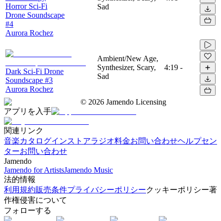
Horror Sci-Fi
Sad
Drone Soundscape
#4
Aurora Rochez
Ambient/New Age,
Synthesizer, Scary,
4:19
-
Dark Sci-Fi Drone
Sad
Soundscape #3
Aurora Rochez
©
2026
Jamendo Licensing
アプリを入手
関連リンク
音楽カタログ
インストアラジオ
料金
お問い合わせ
ヘルプセン
ター
お問い合わせ
Jamendo
Jamendo for Artists
Jamendo Music
法的情報
利用規約
販売条件
プライバシーポリシー
クッキーポリシー
著
作権侵害について
フォローする