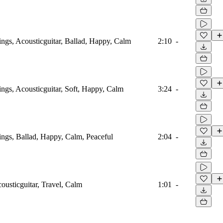
rings, Acousticguitar, Ballad, Happy, Calm
2:10
-
rings, Acousticguitar, Soft, Happy, Calm
3:24
-
rings, Ballad, Happy, Calm, Peaceful
2:04
-
cousticguitar, Travel, Calm
1:01
-