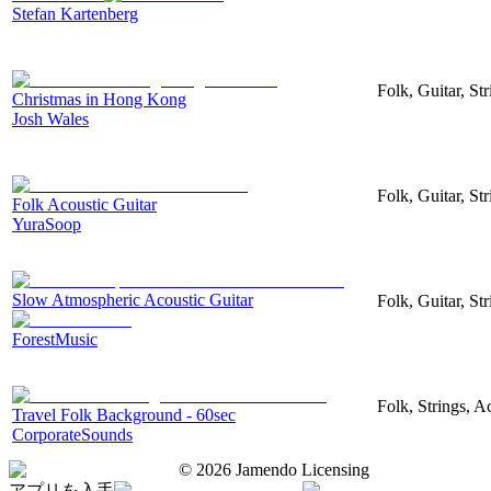
Stefan Kartenberg
Folk, Guitar, St
Christmas in Hong Kong
Josh Wales
Folk, Guitar, St
Folk Acoustic Guitar
YuraSoop
Slow Atmospheric Acoustic Guitar
Folk, Guitar, St
ForestMusic
Folk, Strings, A
Travel Folk Background - 60sec
CorporateSounds
©
2026
Jamendo Licensing
アプリを入手