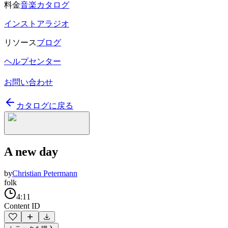
料金
音楽カタログ
インストアラジオ
リソース
ブログ
ヘルプセンター
お問い合わせ
カタログに戻る
A new day
by
Christian Petermann
folk
4:11
Content ID