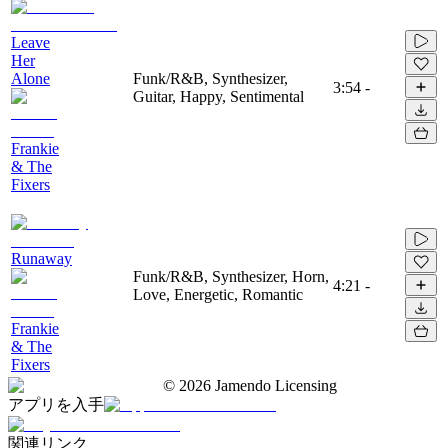
Leave
Her
Alone
Funk/R&B, Synthesizer,
3:54
-
Guitar, Happy, Sentimental
Frankie
& The
Fixers
Runaway
Funk/R&B, Synthesizer, Horn,
4:21
-
Love, Energetic, Romantic
Frankie
& The
Fixers
©
2026
Jamendo Licensing
アプリを入手
関連リンク