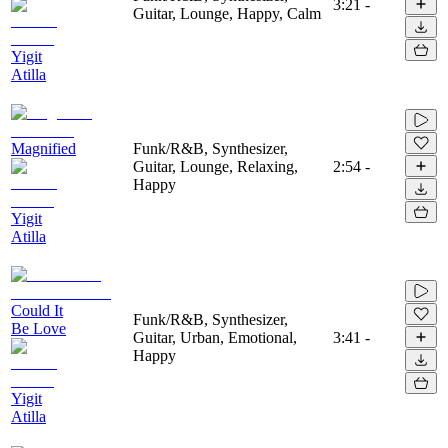
3:21
-
Guitar, Lounge, Happy, Calm
Yigit
Atilla
Magnified
Funk/R&B, Synthesizer,
Guitar, Lounge, Relaxing,
2:54
-
Happy
Yigit
Atilla
Could It
Funk/R&B, Synthesizer,
Be Love
Guitar, Urban, Emotional,
3:41
-
Happy
Yigit
Atilla