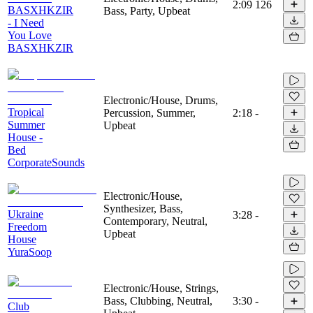
2:09
126
BASXHKZIR
Bass, Party, Upbeat
- I Need
You Love
BASXHKZIR
Electronic/House, Drums,
Tropical
Percussion, Summer,
2:18
-
Summer
Upbeat
House -
Bed
CorporateSounds
Electronic/House,
Synthesizer, Bass,
Ukraine
3:28
-
Contemporary, Neutral,
Freedom
Upbeat
House
YuraSoop
Electronic/House, Strings,
Bass, Clubbing, Neutral,
3:30
-
Club