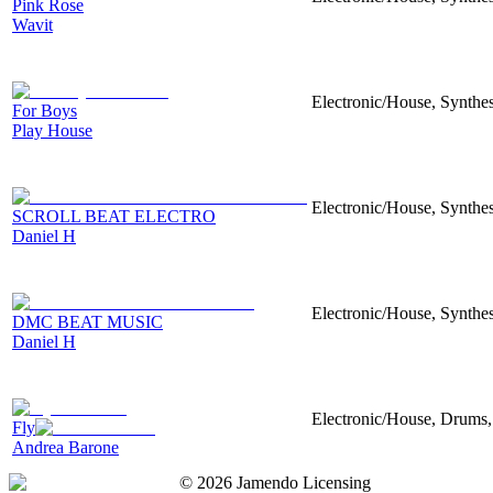
Pink Rose
Wavit
Electronic/House, Synthes
For Boys
Play House
Electronic/House, Synthes
SCROLL BEAT ELECTRO
Daniel H
Electronic/House, Synthes
DMC BEAT MUSIC
Daniel H
Electronic/House, Drums,
Fly
Andrea Barone
©
2026
Jamendo Licensing