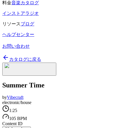
料金
音楽カタログ
インストアラジオ
リソース
ブログ
ヘルプセンター
お問い合わせ
カタログに戻る
Summer Time
by
Vibecraft
electronic/house
1:25
105 BPM
Content ID