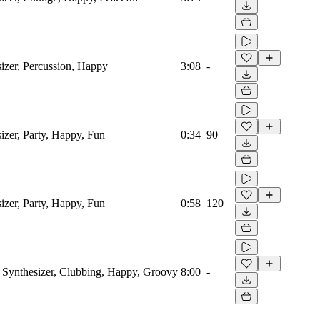
izer, Percussion, Happy
3:08
-
izer, Party, Happy, Fun
0:34
90
izer, Party, Happy, Fun
0:58
120
 Synthesizer, Clubbing, Happy, Groovy
8:00
-