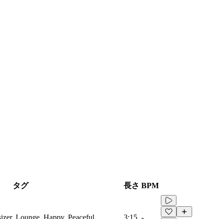
タグ
長さ
BPM
sizer, Lounge, Happy, Peaceful
3:15
-