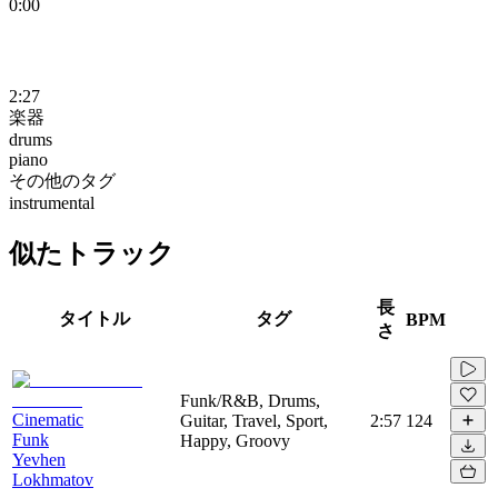
0:00
2:27
楽器
drums
piano
その他のタグ
instrumental
似たトラック
長
タイトル
タグ
BPM
さ
Funk/R&B, Drums,
Cinematic
Guitar, Travel, Sport,
2:57
124
Funk
Happy, Groovy
Yevhen
Lokhmatov