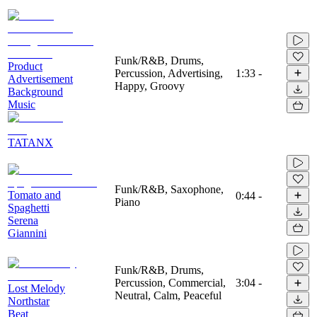
Funk/R&B, Drums,
Product
Percussion, Advertising,
1:33
-
Advertisement
Happy, Groovy
Background
Music
TATANX
Funk/R&B, Saxophone,
Tomato and
0:44
-
Piano
Spaghetti
Serena
Giannini
Funk/R&B, Drums,
Percussion, Commercial,
3:04
-
Lost Melody
Neutral, Calm, Peaceful
Northstar
Beat