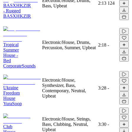
Electronic/House, Drums,
2:13
124
BASXHKZIR
Bass, Upbeat
- Rugged
BASXHKZIR
Electronic/House, Drums,
Tropical
2:18
-
Percussion, Summer, Upbeat
Summer
House -
Bed
CorporateSounds
Electronic/House,
Synthesizer, Bass,
Ukraine
3:28
-
Contemporary, Neutral,
Freedom
Upbeat
House
YuraSoop
Electronic/House, Strings,
Bass, Clubbing, Neutral,
3:30
-
Club
Upbeat
House