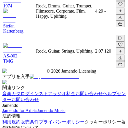
1974
Rock, Drums, Guitar, Trumpet,
Filmscore, Corporate, Film,
4:29
-
Happy, Uplifting
Stefan
Kartenberg
Rock, Guitar, Strings, Uplifting
2:07
120
AS-002
TMG
©
2026
Jamendo Licensing
アプリを入手
関連リンク
音楽カタログ
インストアラジオ
料金
お問い合わせ
ヘルプセン
ター
お問い合わせ
Jamendo
Jamendo for Artists
Jamendo Music
法的情報
利用規約
販売条件
プライバシーポリシー
クッキーポリシー
著
作権侵害について