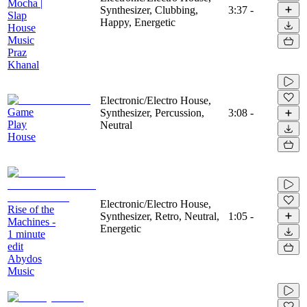
Mocha |
Synthesizer, Clubbing,
3:37
-
Slap
Happy, Energetic
House
Music
Praz
Khanal
Electronic/Electro House,
Game
Synthesizer, Percussion,
3:08
-
Play
Neutral
House
Electronic/Electro House,
Rise of the
Synthesizer, Retro, Neutral,
1:05
-
Machines -
Energetic
1 minute
edit
Abydos
Music