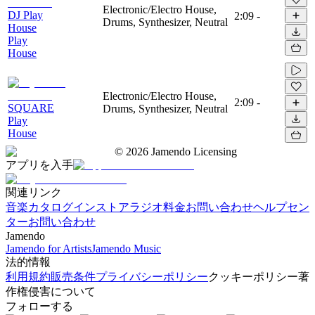
Electronic/Electro House,
DJ Play
2:09
-
Drums, Synthesizer, Neutral
House
Play
House
Electronic/Electro House,
2:09
-
SQUARE
Drums, Synthesizer, Neutral
Play
House
©
2026
Jamendo Licensing
アプリを入手
関連リンク
音楽カタログ
インストアラジオ
料金
お問い合わせ
ヘルプセン
ター
お問い合わせ
Jamendo
Jamendo for Artists
Jamendo Music
法的情報
利用規約
販売条件
プライバシーポリシー
クッキーポリシー
著
作権侵害について
フォローする