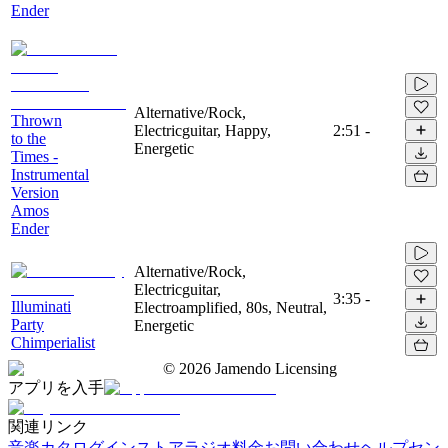
Ender
Alternative/Rock,
Thrown
Electricguitar, Happy,
2:51
-
to the
Energetic
Times -
Instrumental
Version
Amos
Ender
Alternative/Rock,
Electricguitar,
3:35
-
Illuminati
Electroamplified, 80s, Neutral,
Party
Energetic
Chimperialist
©
2026
Jamendo Licensing
アプリを入手
関連リンク
音楽カタログ
インストアラジオ
料金
お問い合わせ
ヘルプセン