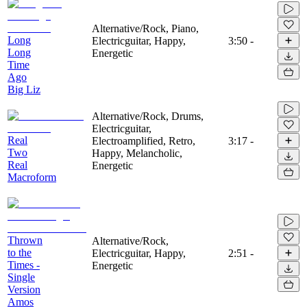
Alternative/Rock, Piano,
Long
Electricguitar, Happy,
3:50
-
Long
Energetic
Time
Ago
Big Liz
Alternative/Rock, Drums,
Electricguitar,
Real
Electroamplified, Retro,
3:17
-
Two
Happy, Melancholic,
Real
Energetic
Macroform
Thrown
Alternative/Rock,
to the
Electricguitar, Happy,
2:51
-
Times -
Energetic
Single
Version
Amos