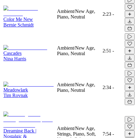
Ambient/New Age,
2:23
-
Piano, Neutral
Color Me New
Bernie Schmidt
Ambient/New Age,
2:51
-
Cascades
Piano, Neutral
Nina Harris
Ambient/New Age,
2:34
-
Meadowlark
Piano, Neutral
Tim Rovnak
Ambient/New Age,
Dreaming Back |
Strings, Piano, Soft,
7:54
-
Nostalgic &