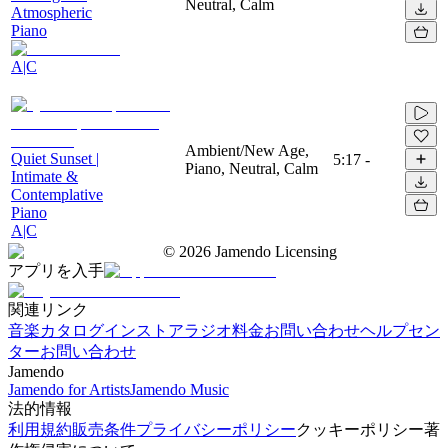
Neutral, Calm
Atmospheric
Piano
A|C
Ambient/New Age,
Quiet Sunset |
5:17
-
Piano, Neutral, Calm
Intimate &
Contemplative
Piano
A|C
©
2026
Jamendo Licensing
アプリを入手
関連リンク
音楽カタログ
インストアラジオ
料金
お問い合わせ
ヘルプセン
ター
お問い合わせ
Jamendo
Jamendo for Artists
Jamendo Music
法的情報
利用規約
販売条件
プライバシーポリシー
クッキーポリシー
著