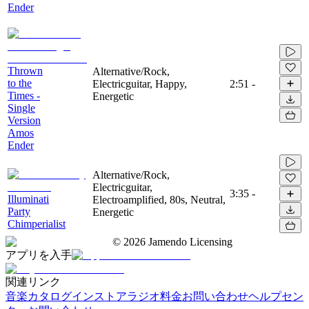
Ender
Thrown
Alternative/Rock,
to the
Electricguitar, Happy,
2:51
-
Times -
Energetic
Single
Version
Amos
Ender
Alternative/Rock,
Electricguitar,
3:35
-
Illuminati
Electroamplified, 80s, Neutral,
Party
Energetic
Chimperialist
©
2026
Jamendo Licensing
アプリを入手
関連リンク
音楽カタログ
インストアラジオ
料金
お問い合わせ
ヘルプセン