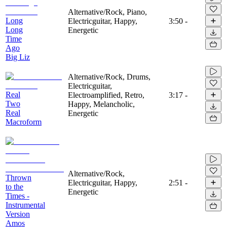
Alternative/Rock, Piano,
Long
Electricguitar, Happy,
3:50
-
Long
Energetic
Time
Ago
Big Liz
Alternative/Rock, Drums,
Electricguitar,
Real
Electroamplified, Retro,
3:17
-
Two
Happy, Melancholic,
Real
Energetic
Macroform
Alternative/Rock,
Thrown
Electricguitar, Happy,
2:51
-
to the
Energetic
Times -
Instrumental
Version
Amos