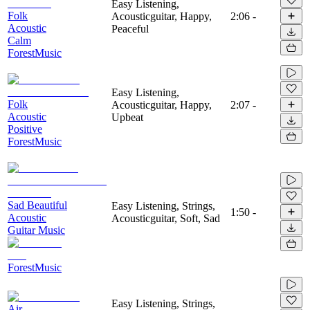
Easy Listening,
Folk
Acousticguitar, Happy,
2:06
-
Acoustic
Peaceful
Calm
ForestMusic
Easy Listening,
Folk
Acousticguitar, Happy,
2:07
-
Acoustic
Upbeat
Positive
ForestMusic
Sad Beautiful
Easy Listening, Strings,
1:50
-
Acoustic
Acousticguitar, Soft, Sad
Guitar Music
ForestMusic
Easy Listening, Strings,
Air