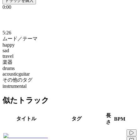
トラックを購入
0:00
5:26
ムード／テーマ
happy
sad
travel
楽器
drums
acousticguitar
その他のタグ
instrumental
似たトラック
長
タイトル
タグ
BPM
さ