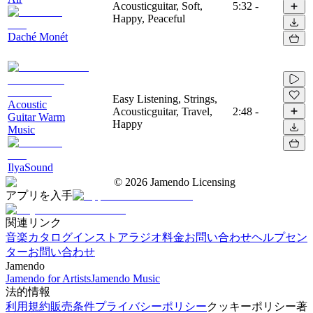
Acousticguitar, Soft,
5:32
-
Happy, Peaceful
Daché Monét
Easy Listening, Strings,
Acoustic
Acousticguitar, Travel,
2:48
-
Guitar Warm
Happy
Music
IlyaSound
©
2026
Jamendo Licensing
アプリを入手
関連リンク
音楽カタログ
インストアラジオ
料金
お問い合わせ
ヘルプセン
ター
お問い合わせ
Jamendo
Jamendo for Artists
Jamendo Music
法的情報
利用規約
販売条件
プライバシーポリシー
クッキーポリシー
著