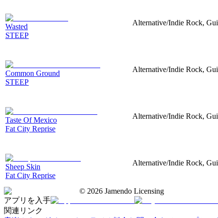
Alternative/Indie Rock, Gui
Wasted
STEEP
Alternative/Indie Rock, Gu
Common Ground
STEEP
Alternative/Indie Rock, Gu
Taste Of Mexico
Fat City Reprise
Alternative/Indie Rock, Gui
Sheep Skin
Fat City Reprise
©
2026
Jamendo Licensing
アプリを入手
関連リンク