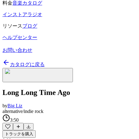
料金
音楽カタログ
インストアラジオ
リソース
ブログ
ヘルプセンター
お問い合わせ
カタログに戻る
Long Long Time Ago
by
Big Liz
alternative/indie rock
3:50
トラックを購入