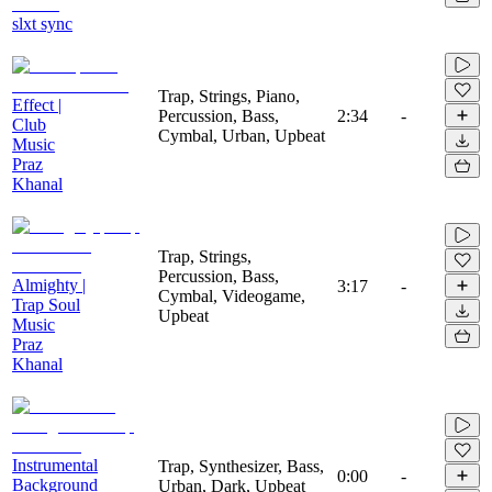
slxt sync
Trap, Strings, Piano,
Effect |
Percussion, Bass,
2:34
-
Club
Cymbal, Urban, Upbeat
Music
Praz
Khanal
Trap, Strings,
Percussion, Bass,
Almighty |
3:17
-
Cymbal, Videogame,
Trap Soul
Upbeat
Music
Praz
Khanal
Instrumental
Trap, Synthesizer, Bass,
0:00
-
Background
Urban, Dark, Upbeat