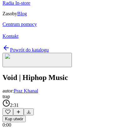
Radia In-store
Zasoby
Blog
Centrum pomocy
Kontakt
Powrót do katalogu
Void | Hiphop Music
autor:
Praz Khanal
trap
2:31
Kup utwór
0:00