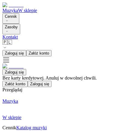
Muzyka
W sklepie
Cennik
Zasoby
Kontakt
🇵🇱
Zaloguj się
Załóż konto
Zaloguj się
Bez karty kredytowej. Anuluj w dowolnej chwili.
Załóż konto
Zaloguj się
Przeglądaj
Muzyka
W sklepie
Cennik
Katalog muzyki