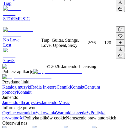
Trap
STORMUSIC
No Love
Trap, Guitar, Strings,
2:36
120
Lost
Love, Upbeat, Sexy
7ravi8
©
2026
Jamendo Licensing
Pobierz aplikację
Przydatne linki
Katalog muzyki
Radia In-store
Cennik
Kontakt
Centrum
pomocy
Kontakt
Jamendo
Jamendo dla artystów
Jamendo Music
Informacje prawne
Ogólne warunki użytkowania
Warunki sprzedaży
Polityka
prywatności
Polityka plików cookie
Naruszenie praw autorskich
Obserwuj nas