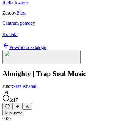
Radia In-store
Zasoby
Blog
Centrum pomocy
Kontakt
Powrót do katalogu
Almighty | Trap Soul Music
autor:
Praz Khanal
trap
3:17
Kup utwór
0:00