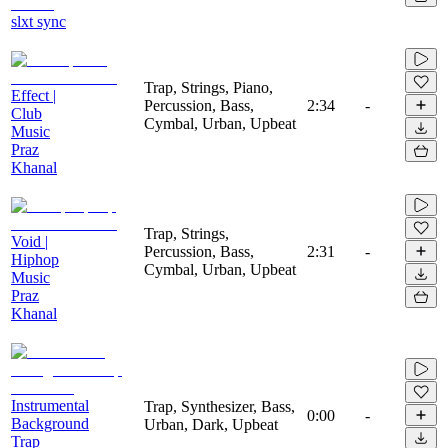
slxt sync
Trap, Strings, Piano,
Effect |
Percussion, Bass,
2:34
-
Club
Cymbal, Urban, Upbeat
Music
Praz
Khanal
Trap, Strings,
Void |
Percussion, Bass,
2:31
-
Hiphop
Cymbal, Urban, Upbeat
Music
Praz
Khanal
Instrumental
Trap, Synthesizer, Bass,
0:00
-
Background
Urban, Dark, Upbeat
Trap