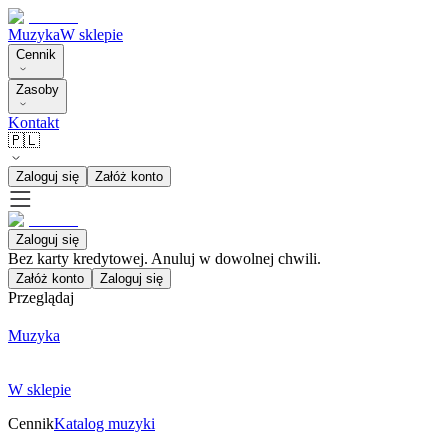
Muzyka
W sklepie
Cennik
Zasoby
Kontakt
🇵🇱
Zaloguj się
Załóż konto
Zaloguj się
Bez karty kredytowej. Anuluj w dowolnej chwili.
Załóż konto
Zaloguj się
Przeglądaj
Muzyka
W sklepie
Cennik
Katalog muzyki