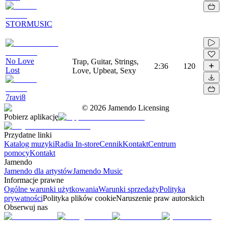
STORMUSIC
No Love
Trap, Guitar, Strings,
2:36
120
Lost
Love, Upbeat, Sexy
7ravi8
©
2026
Jamendo Licensing
Pobierz aplikację
Przydatne linki
Katalog muzyki
Radia In-store
Cennik
Kontakt
Centrum
pomocy
Kontakt
Jamendo
Jamendo dla artystów
Jamendo Music
Informacje prawne
Ogólne warunki użytkowania
Warunki sprzedaży
Polityka
prywatności
Polityka plików cookie
Naruszenie praw autorskich
Obserwuj nas