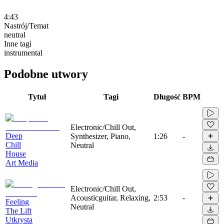
4:43
Nastrój/Temat
neutral
Inne tagi
instrumental
Podobne utwory
Tytuł
Tagi
Długość
BPM
Electronic/Chill Out,
Deep
Synthesizer, Piano,
1:26
-
Chill
Neutral
House
Art Media
Electronic/Chill Out,
Acousticguitar, Relaxing,
2:53
-
Feeling
Neutral
The Lift
Utkrysta