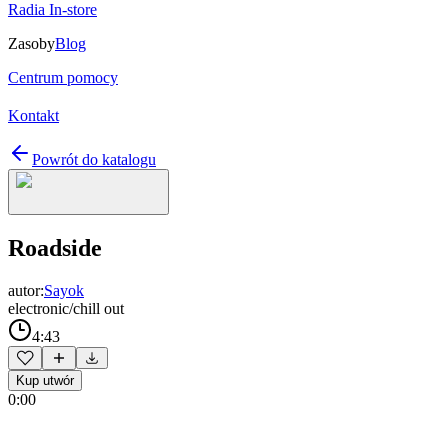
Radia In-store
Zasoby
Blog
Centrum pomocy
Kontakt
Powrót do katalogu
Roadside
autor:
Sayok
electronic/chill out
4:43
Kup utwór
0:00