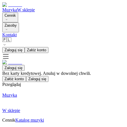
Muzyka
W sklepie
Cennik
Zasoby
Kontakt
🇵🇱
Zaloguj się
Załóż konto
Zaloguj się
Bez karty kredytowej. Anuluj w dowolnej chwili.
Załóż konto
Zaloguj się
Przeglądaj
Muzyka
W sklepie
Cennik
Katalog muzyki