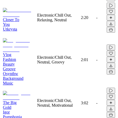
Electronic/Chill Out,
2:20
-
Closer To
Relaxing, Neutral
You
Utkrysta
Vlog
Electronic/Chill Out,
Fashion
2:01
-
Neutral, Groovy
Beauty
Groove
Osynthw
Background
Music
Electronic/Chill Out,
The Big
3:02
-
Neutral, Motivational
Gold
Igor
Pumphonia