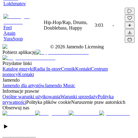
Lokhmatov
Hip-Hop/Rap, Drums,
3:03
-
Feel
Doublebass, Happy
Again
YuraSoop
©
2026
Jamendo Licensing
Pobierz aplikację
Przydatne linki
Katalog muzyki
Radia In-store
Cennik
Kontakt
Centrum
pomocy
Kontakt
Jamendo
Jamendo dla artystów
Jamendo Music
Informacje prawne
Ogólne warunki użytkowania
Warunki sprzedaży
Polityka
prywatności
Polityka plików cookie
Naruszenie praw autorskich
Obserwuj nas