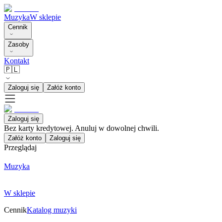
Muzyka
W sklepie
Cennik
Zasoby
Kontakt
🇵🇱
Zaloguj się
Załóż konto
Zaloguj się
Bez karty kredytowej. Anuluj w dowolnej chwili.
Załóż konto
Zaloguj się
Przeglądaj
Muzyka
W sklepie
Cennik
Katalog muzyki