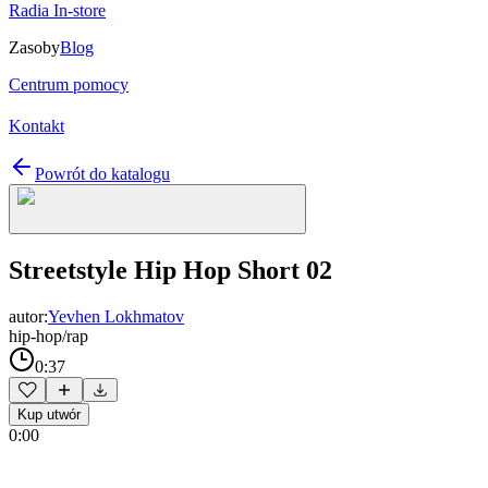
Radia In-store
Zasoby
Blog
Centrum pomocy
Kontakt
Powrót do katalogu
Streetstyle Hip Hop Short 02
autor:
Yevhen Lokhmatov
hip-hop/rap
0:37
Kup utwór
0:00