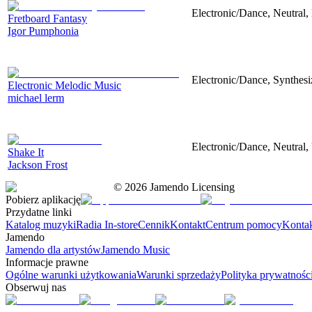
Electronic/Dance, Neutral,
Fretboard Fantasy
Igor Pumphonia
Electronic/Dance, Synthesiz
Electronic Melodic Music
michael lerm
Electronic/Dance, Neutral,
Shake It
Jackson Frost
©
2026
Jamendo Licensing
Pobierz aplikację
Przydatne linki
Katalog muzyki
Radia In-store
Cennik
Kontakt
Centrum pomocy
Konta
Jamendo
Jamendo dla artystów
Jamendo Music
Informacje prawne
Ogólne warunki użytkowania
Warunki sprzedaży
Polityka prywatnośc
Obserwuj nas