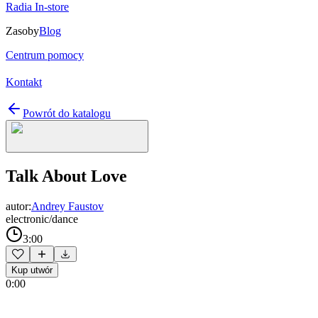
Radia In-store
Zasoby
Blog
Centrum pomocy
Kontakt
Powrót do katalogu
Talk About Love
autor:
Andrey Faustov
electronic/dance
3:00
Kup utwór
0:00