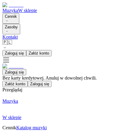
Muzyka
W sklepie
Cennik
Zasoby
Kontakt
🇵🇱
Zaloguj się
Załóż konto
Zaloguj się
Bez karty kredytowej. Anuluj w dowolnej chwili.
Załóż konto
Zaloguj się
Przeglądaj
Muzyka
W sklepie
Cennik
Katalog muzyki