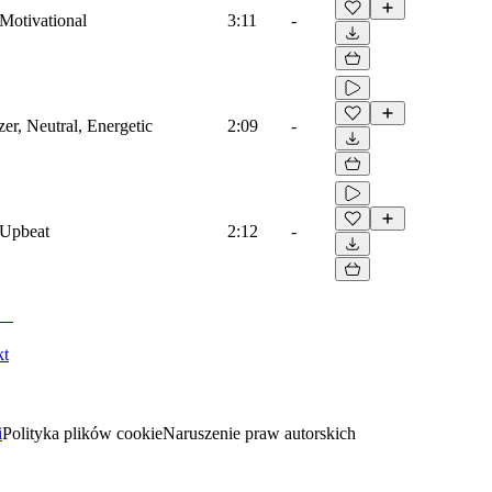
 Motivational
3:11
-
er, Neutral, Energetic
2:09
-
 Upbeat
2:12
-
kt
i
Polityka plików cookie
Naruszenie praw autorskich