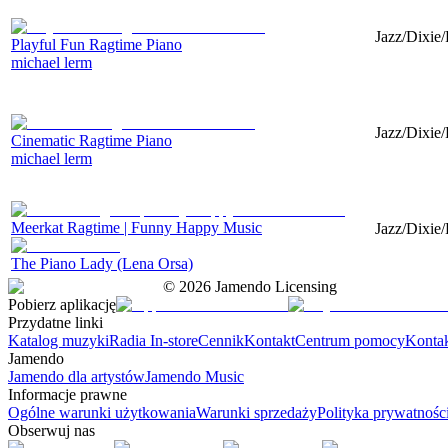
Jazz/Dixie
Playful Fun Ragtime Piano
michael lerm
Jazz/Dixie/
Cinematic Ragtime Piano
michael lerm
Meerkat Ragtime | Funny Happy Music
Jazz/Dixie/
The Piano Lady (Lena Orsa)
©
2026
Jamendo Licensing
Pobierz aplikację
Przydatne linki
Katalog muzyki
Radia In-store
Cennik
Kontakt
Centrum pomocy
Konta
Jamendo
Jamendo dla artystów
Jamendo Music
Informacje prawne
Ogólne warunki użytkowania
Warunki sprzedaży
Polityka prywatnośc
Obserwuj nas