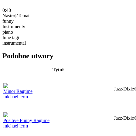
0:48
Nastrój/Temat
funny
Instrumenty
piano
Inne tagi
instrumental
Podobne utwory
Tytuł
Jazz/Dixie
Minor Ragtime
michael lerm
Jazz/Dixie
Positive Funny Ragtime
michael lerm