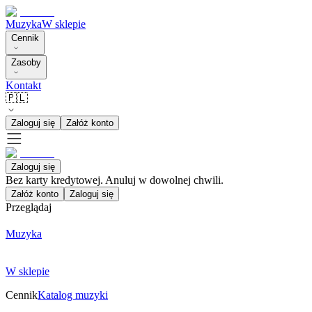
Muzyka
W sklepie
Cennik
Zasoby
Kontakt
🇵🇱
Zaloguj się
Załóż konto
Zaloguj się
Bez karty kredytowej. Anuluj w dowolnej chwili.
Załóż konto
Zaloguj się
Przeglądaj
Muzyka
W sklepie
Cennik
Katalog muzyki