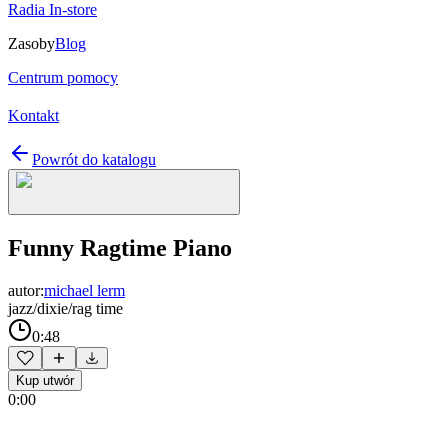
Radia In-store
Zasoby
Blog
Centrum pomocy
Kontakt
Powrót do katalogu
Funny Ragtime Piano
autor:
michael lerm
jazz/dixie/rag time
0:48
Kup utwór
0:00