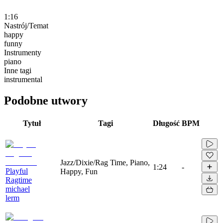
1:16
Nastrój/Temat
happy
funny
Instrumenty
piano
Inne tagi
instrumental
Podobne utwory
Tytuł
Tagi
Długość
BPM
Jazz/Dixie/Rag Time, Piano,
1:24
-
Playful
Happy, Fun
Ragtime
michael
lerm