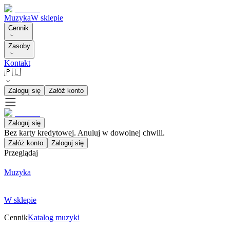
Muzyka
W sklepie
Cennik
Zasoby
Kontakt
🇵🇱
Zaloguj się
Załóż konto
Zaloguj się
Bez karty kredytowej. Anuluj w dowolnej chwili.
Załóż konto
Zaloguj się
Przeglądaj
Muzyka
W sklepie
Cennik
Katalog muzyki