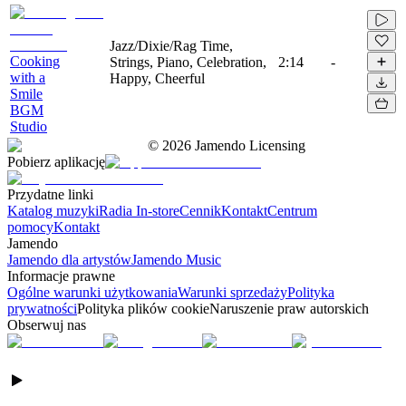
Jazz/Dixie/Rag Time,
Cooking
Strings, Piano, Celebration,
2:14
-
with a
Happy, Cheerful
Smile
BGM
Studio
©
2026
Jamendo Licensing
Pobierz aplikację
Przydatne linki
Katalog muzyki
Radia In-store
Cennik
Kontakt
Centrum
pomocy
Kontakt
Jamendo
Jamendo dla artystów
Jamendo Music
Informacje prawne
Ogólne warunki użytkowania
Warunki sprzedaży
Polityka
prywatności
Polityka plików cookie
Naruszenie praw autorskich
Obserwuj nas