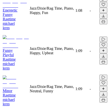
Jazz/Dixie/Rag Time, Piano,
Energetic
1:08
-
Happy, Fun
Funny
Ragtime
michael
lerm
Jazz/Dixie/Rag Time, Piano,
Funny
1:09
-
Happy, Upbeat
Playful
Ragtime
michael
lerm
Jazz/Dixie/Rag Time, Piano,
1:09
-
Minor
Neutral, Funny
Ragtime
michael
lerm