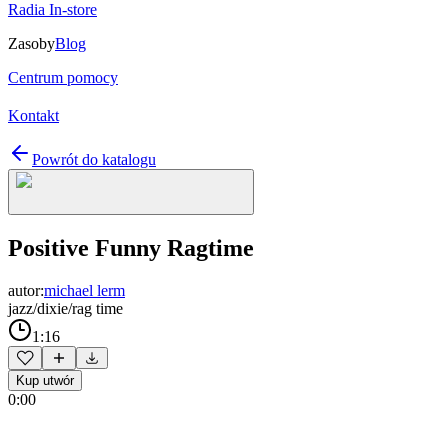
Radia In-store
Zasoby
Blog
Centrum pomocy
Kontakt
Powrót do katalogu
Positive Funny Ragtime
autor:
michael lerm
jazz/dixie/rag time
1:16
Kup utwór
0:00