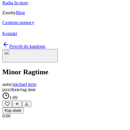
Radia In-store
Zasoby
Blog
Centrum pomocy
Kontakt
Powrót do katalogu
Minor Ragtime
autor:
michael lerm
jazz/dixie/rag time
1:09
Kup utwór
0:00