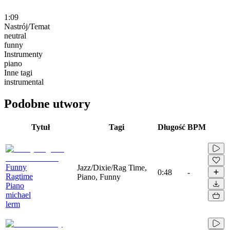
1:09
Nastrój/Temat
neutral
funny
Instrumenty
piano
Inne tagi
instrumental
Podobne utwory
Tytuł
Tagi
Długość
BPM
Funny
Jazz/Dixie/Rag Time,
0:48
-
Ragtime
Piano, Funny
Piano
michael
lerm