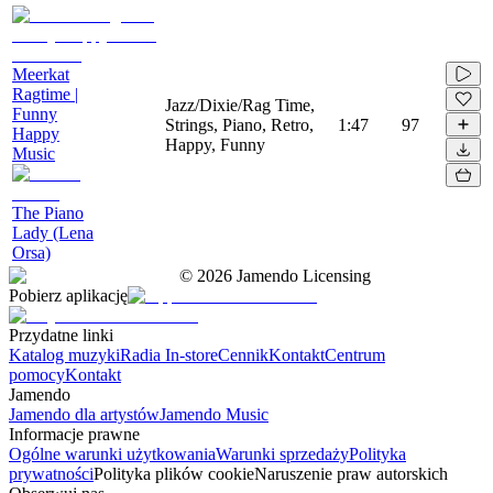
Meerkat
Ragtime |
Jazz/Dixie/Rag Time,
Funny
Strings, Piano, Retro,
1:47
97
Happy
Happy, Funny
Music
The Piano
Lady (Lena
Orsa)
©
2026
Jamendo Licensing
Pobierz aplikację
Przydatne linki
Katalog muzyki
Radia In-store
Cennik
Kontakt
Centrum
pomocy
Kontakt
Jamendo
Jamendo dla artystów
Jamendo Music
Informacje prawne
Ogólne warunki użytkowania
Warunki sprzedaży
Polityka
prywatności
Polityka plików cookie
Naruszenie praw autorskich