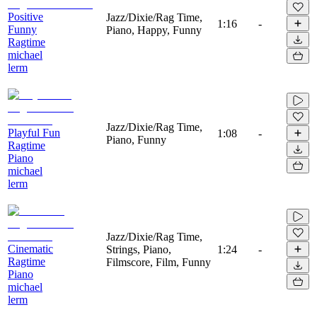
Positive
Jazz/Dixie/Rag Time,
1:16
-
Funny
Piano, Happy, Funny
Ragtime
michael
lerm
Jazz/Dixie/Rag Time,
Playful Fun
1:08
-
Piano, Funny
Ragtime
Piano
michael
lerm
Jazz/Dixie/Rag Time,
Cinematic
Strings, Piano,
1:24
-
Ragtime
Filmscore, Film, Funny
Piano
michael
lerm