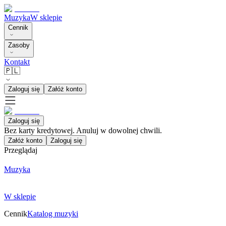
Muzyka
W sklepie
Cennik
Zasoby
Kontakt
🇵🇱
Zaloguj się
Załóż konto
Zaloguj się
Bez karty kredytowej. Anuluj w dowolnej chwili.
Załóż konto
Zaloguj się
Przeglądaj
Muzyka
W sklepie
Cennik
Katalog muzyki