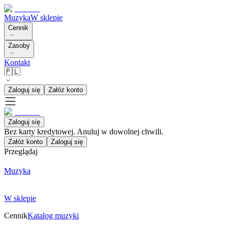
Muzyka
W sklepie
Cennik
Zasoby
Kontakt
🇵🇱
Zaloguj się
Załóż konto
Zaloguj się
Bez karty kredytowej. Anuluj w dowolnej chwili.
Załóż konto
Zaloguj się
Przeglądaj
Muzyka
W sklepie
Cennik
Katalog muzyki