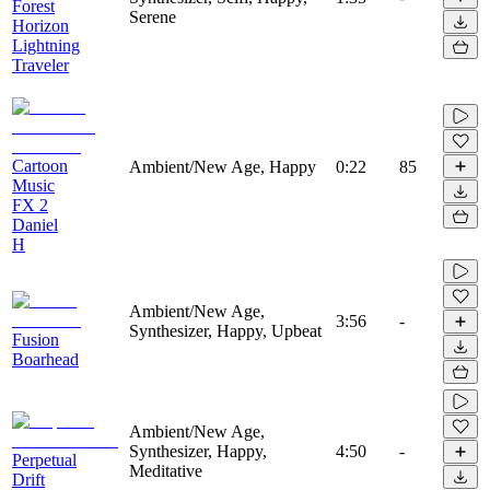
Forest
Serene
Horizon
Lightning
Traveler
Cartoon
Ambient/New Age, Happy
0:22
85
Music
FX 2
Daniel
H
Ambient/New Age,
3:56
-
Synthesizer, Happy, Upbeat
Fusion
Boarhead
Ambient/New Age,
Synthesizer, Happy,
4:50
-
Perpetual
Meditative
Drift