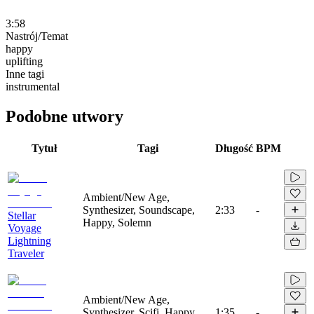
3:58
Nastrój/Temat
happy
uplifting
Inne tagi
instrumental
Podobne utwory
Tytuł
Tagi
Długość
BPM
Ambient/New Age,
Synthesizer, Soundscape,
2:33
-
Stellar
Happy, Solemn
Voyage
Lightning
Traveler
Ambient/New Age,
Synthesizer, Scifi, Happy,
1:35
-