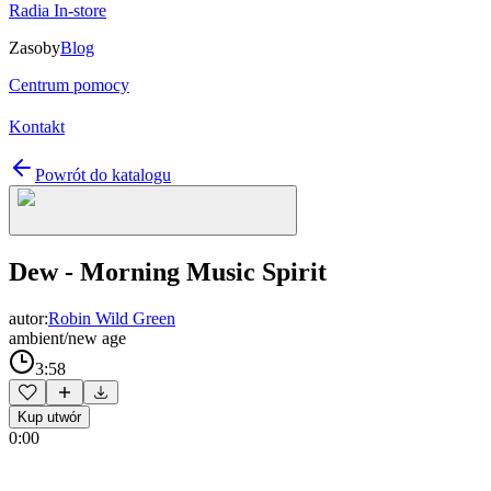
Radia In-store
Zasoby
Blog
Centrum pomocy
Kontakt
Powrót do katalogu
Dew - Morning Music Spirit
autor:
Robin Wild Green
ambient/new age
3:58
Kup utwór
0:00