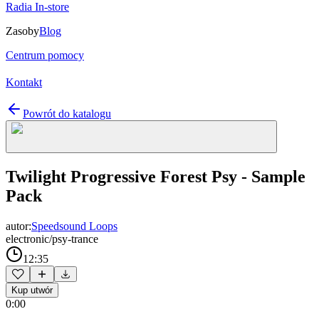
Radia In-store
Zasoby
Blog
Centrum pomocy
Kontakt
Powrót do katalogu
Twilight Progressive Forest Psy - Sample
Pack
autor:
Speedsound Loops
electronic/psy-trance
12:35
Kup utwór
0:00