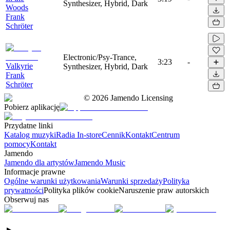
Synthesizer, Hybrid, Dark
Woods
Frank
Schröter
Electronic/Psy-Trance,
3:23
-
Valkyrie
Synthesizer, Hybrid, Dark
Frank
Schröter
©
2026
Jamendo Licensing
Pobierz aplikację
Przydatne linki
Katalog muzyki
Radia In-store
Cennik
Kontakt
Centrum
pomocy
Kontakt
Jamendo
Jamendo dla artystów
Jamendo Music
Informacje prawne
Ogólne warunki użytkowania
Warunki sprzedaży
Polityka
prywatności
Polityka plików cookie
Naruszenie praw autorskich
Obserwuj nas