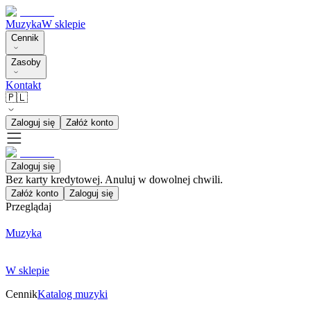
Muzyka
W sklepie
Cennik
Zasoby
Kontakt
🇵🇱
Zaloguj się
Załóż konto
Zaloguj się
Bez karty kredytowej. Anuluj w dowolnej chwili.
Załóż konto
Zaloguj się
Przeglądaj
Muzyka
W sklepie
Cennik
Katalog muzyki