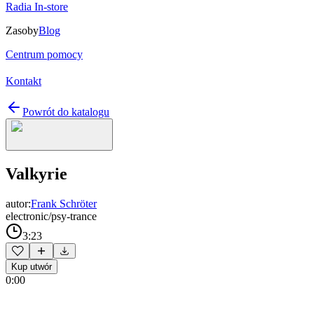
Radia In-store
Zasoby
Blog
Centrum pomocy
Kontakt
Powrót do katalogu
Valkyrie
autor:
Frank Schröter
electronic/psy-trance
3:23
Kup utwór
0:00