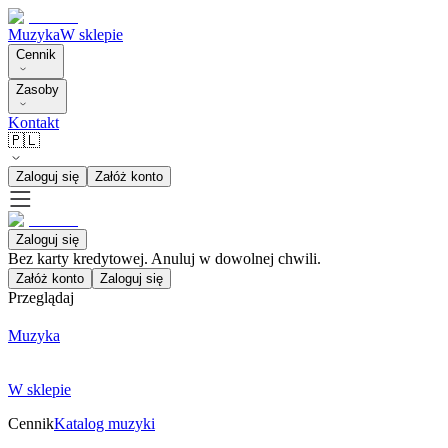
Muzyka
W sklepie
Cennik
Zasoby
Kontakt
🇵🇱
Zaloguj się
Załóż konto
Zaloguj się
Bez karty kredytowej. Anuluj w dowolnej chwili.
Załóż konto
Zaloguj się
Przeglądaj
Muzyka
W sklepie
Cennik
Katalog muzyki