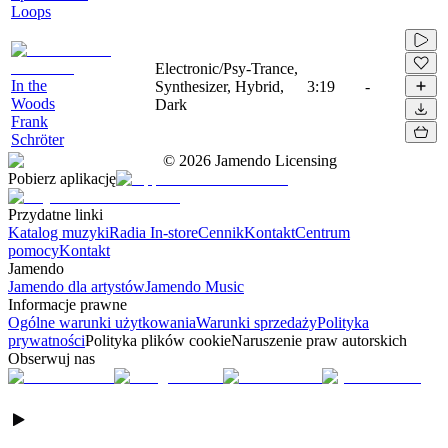
Loops
Electronic/Psy-Trance,
In the
Synthesizer, Hybrid,
3:19
-
Woods
Dark
Frank
Schröter
©
2026
Jamendo Licensing
Pobierz aplikację
Przydatne linki
Katalog muzyki
Radia In-store
Cennik
Kontakt
Centrum
pomocy
Kontakt
Jamendo
Jamendo dla artystów
Jamendo Music
Informacje prawne
Ogólne warunki użytkowania
Warunki sprzedaży
Polityka
prywatności
Polityka plików cookie
Naruszenie praw autorskich
Obserwuj nas