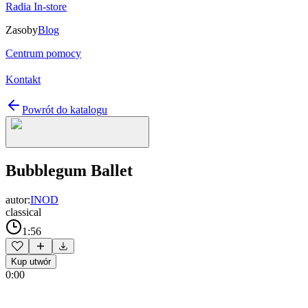
Radia In-store
Zasoby
Blog
Centrum pomocy
Kontakt
Powrót do katalogu
Bubblegum Ballet
autor:
INOD
classical
1:56
Kup utwór
0:00