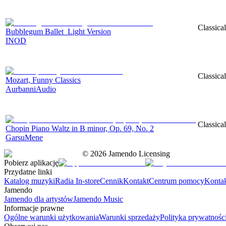
Classica
Bubblegum Ballet_Light Version
INOD
Classica
Mozart, Funny Classics
AurbanniAudio
Classica
Chopin Piano Waltz in B minor, Op. 69, No. 2
GarsuMene
©
2026
Jamendo Licensing
Pobierz aplikację
Przydatne linki
Katalog muzyki
Radia In-store
Cennik
Kontakt
Centrum pomocy
Konta
Jamendo
Jamendo dla artystów
Jamendo Music
Informacje prawne
Ogólne warunki użytkowania
Warunki sprzedaży
Polityka prywatnośc