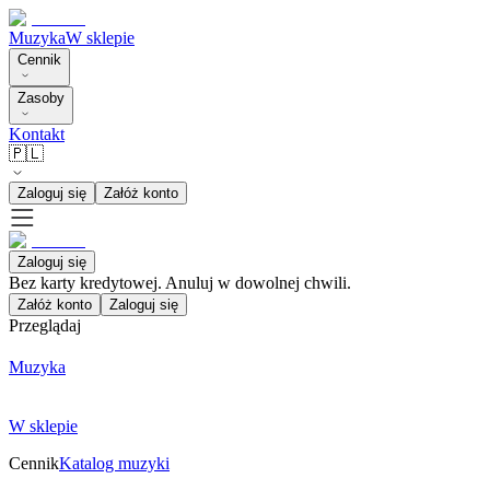
Muzyka
W sklepie
Cennik
Zasoby
Kontakt
🇵🇱
Zaloguj się
Załóż konto
Zaloguj się
Bez karty kredytowej. Anuluj w dowolnej chwili.
Załóż konto
Zaloguj się
Przeglądaj
Muzyka
W sklepie
Cennik
Katalog muzyki