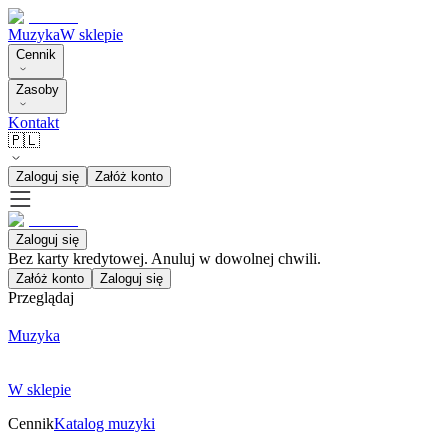
Muzyka
W sklepie
Cennik
Zasoby
Kontakt
🇵🇱
Zaloguj się
Załóż konto
Zaloguj się
Bez karty kredytowej. Anuluj w dowolnej chwili.
Załóż konto
Zaloguj się
Przeglądaj
Muzyka
W sklepie
Cennik
Katalog muzyki