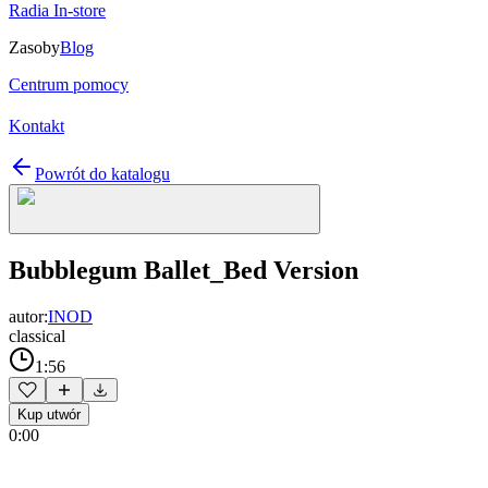
Radia In-store
Zasoby
Blog
Centrum pomocy
Kontakt
Powrót do katalogu
Bubblegum Ballet_Bed Version
autor:
INOD
classical
1:56
Kup utwór
0:00