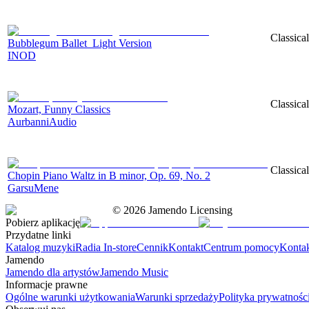
Classica
Bubblegum Ballet_Light Version
INOD
Classica
Mozart, Funny Classics
AurbanniAudio
Classica
Chopin Piano Waltz in B minor, Op. 69, No. 2
GarsuMene
©
2026
Jamendo Licensing
Pobierz aplikację
Przydatne linki
Katalog muzyki
Radia In-store
Cennik
Kontakt
Centrum pomocy
Konta
Jamendo
Jamendo dla artystów
Jamendo Music
Informacje prawne
Ogólne warunki użytkowania
Warunki sprzedaży
Polityka prywatnośc