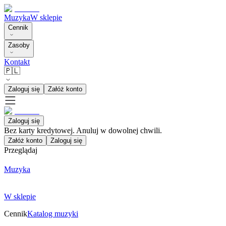
Muzyka
W sklepie
Cennik
Zasoby
Kontakt
🇵🇱
Zaloguj się
Załóż konto
Zaloguj się
Bez karty kredytowej. Anuluj w dowolnej chwili.
Załóż konto
Zaloguj się
Przeglądaj
Muzyka
W sklepie
Cennik
Katalog muzyki