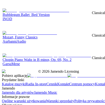
Classica
Bubblegum Ballet_Bed Version
INOD
Classica
Mozart, Funny Classics
AurbanniAudio
Classica
Chopin Piano Waltz in B minor, Op. 69, No. 2
GarsuMene
©
2026
Jamendo Licensing
Pobierz aplikację
Przydatne linki
Katalog muzyki
Radia In-store
Cennik
Kontakt
Centrum pomocy
Konta
Jamendo
Jamendo dla artystów
Jamendo Music
Informacje prawne
Ogólne warunki użytkowania
Warunki sprzedaży
Polityka prywatnośc