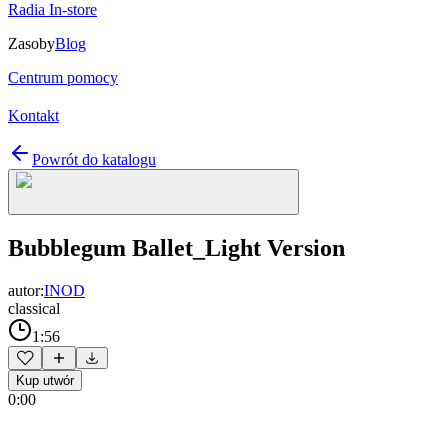
Radia In-store
Zasoby
Blog
Centrum pomocy
Kontakt
Powrót do katalogu
Bubblegum Ballet_Light Version
autor:
INOD
classical
1:56
Kup utwór
0:00