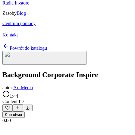
Radia In-store
Zasoby
Blog
Centrum pomocy
Kontakt
Powrót do katalogu
Background Corporate Inspire
autor:
Art Media
1:44
Content ID
Kup utwór
0:00