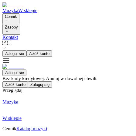
Muzyka
W sklepie
Cennik
Zasoby
Kontakt
🇵🇱
Zaloguj się
Załóż konto
Zaloguj się
Bez karty kredytowej. Anuluj w dowolnej chwili.
Załóż konto
Zaloguj się
Przeglądaj
Muzyka
W sklepie
Cennik
Katalog muzyki