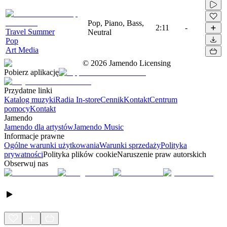
Pop, Piano, Bass,
2:11
-
Travel Summer
Neutral
Pop
Art Media
©
2026
Jamendo Licensing
Pobierz aplikację
Przydatne linki
Katalog muzyki
Radia In-store
Cennik
Kontakt
Centrum
pomocy
Kontakt
Jamendo
Jamendo dla artystów
Jamendo Music
Informacje prawne
Ogólne warunki użytkowania
Warunki sprzedaży
Polityka
prywatności
Polityka plików cookie
Naruszenie praw autorskich
Obserwuj nas