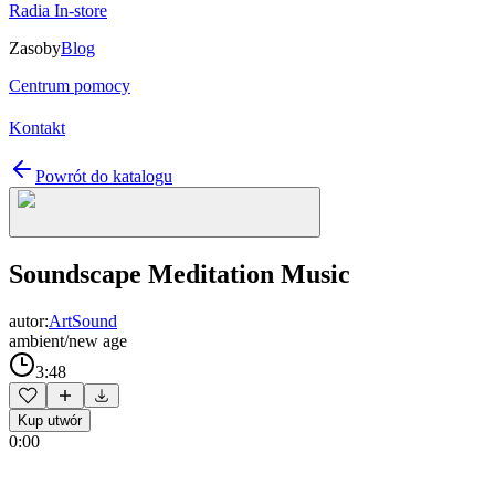
Radia In-store
Zasoby
Blog
Centrum pomocy
Kontakt
Powrót do katalogu
Soundscape Meditation Music
autor:
ArtSound
ambient/new age
3:48
Kup utwór
0:00