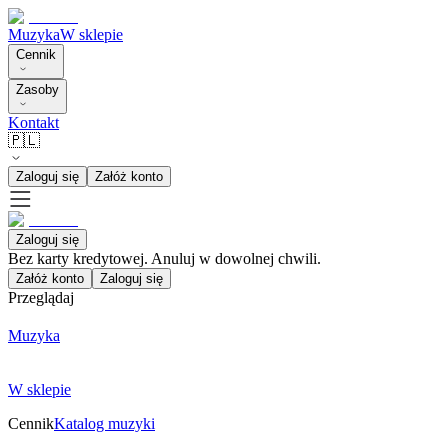
Muzyka
W sklepie
Cennik
Zasoby
Kontakt
🇵🇱
Zaloguj się
Załóż konto
Zaloguj się
Bez karty kredytowej. Anuluj w dowolnej chwili.
Załóż konto
Zaloguj się
Przeglądaj
Muzyka
W sklepie
Cennik
Katalog muzyki