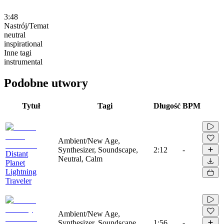
3:48
Nastrój/Temat
neutral
inspirational
Inne tagi
instrumental
Podobne utwory
Tytuł
Tagi
Długość
BPM
Ambient/New Age,
Synthesizer, Soundscape,
2:12
-
Distant
Neutral, Calm
Planet
Lightning
Traveler
Ambient/New Age,
Synthesizer, Soundscape,
1:56
-